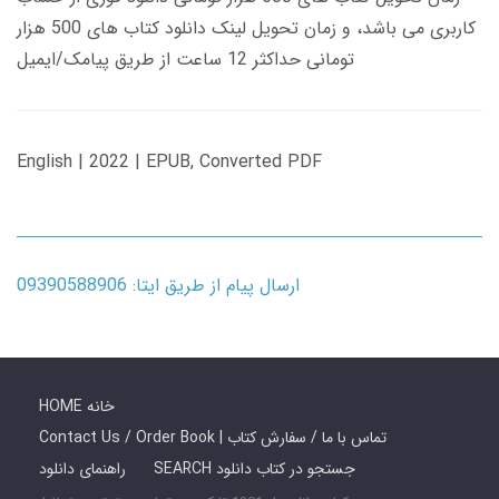
کاربری می باشد، و زمان تحویل لینک دانلود کتاب های 500 هزار
تومانی حداکثر 12 ساعت از طریق پیامک/ایمیل
English | 2022 | EPUB, Converted PDF
ارسال پیام از طریق ایتا: 09390588906
HOME خانه
Contact Us / Order Book | تماس با ما / سفارش کتاب
SEARCH جستجو در کتاب دانلود
راهنمای دانلود