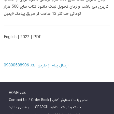
کاربری می باشد، و زمان تحویل لینک دانلود کتاب های 500 هزار
تومانی حداکثر 12 ساعت از طریق پیامک/ایمیل
English | 2022 | PDF
ارسال پیام از طریق ایتا: 09390588906
HOME خانه
Contact Us / Order Book | تماس با ما / سفارش کتاب
SEARCH جستجو در کتاب دانلود
راهنمای دانلود