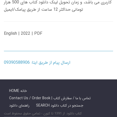
کاربری می باشد، و زمان تحویل لینک دانلود کتاب های 500 هزار
تومانی حداکثر 12 ساعت از طریق پیامک/ایمیل
English | 2022 | PDF
ارسال پیام از طریق ایتا: 09390588906
HOME خانه
Contact Us / Order Book | تماس با ما / سفارش کتاب
SEARCH جستجو در کتاب دانلود
راهنمای دانلود
کتاب دانلود: از 1391 تا کنون - تمامی حقوق محفوظ است