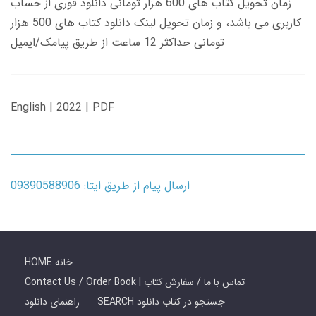
زمان تحویل کتاب های 600 هزار تومانی دانلود فوری از حساب
کاربری می باشد، و زمان تحویل لینک دانلود کتاب های 500 هزار
تومانی حداکثر 12 ساعت از طریق پیامک/ایمیل
English | 2022 | PDF
ارسال پیام از طریق ایتا: 09390588906
HOME خانه
Contact Us / Order Book | تماس با ما / سفارش کتاب
SEARCH جستجو در کتاب دانلود
راهنمای دانلود