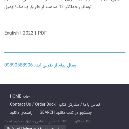
تومانی حداکثر 12 ساعت از طریق پیامک/ایمیل
English | 2022 | PDF
ارسال پیام از طریق ایتا: 09390588906
HOME خانه
Contact Us / Order Book | تماس با ما / سفارش کتاب
SEARCH جستجو در کتاب دانلود
راهنمای دانلود
کتاب دانلود: از 1391 تا کنون - تمامی حقوق محفوظ است