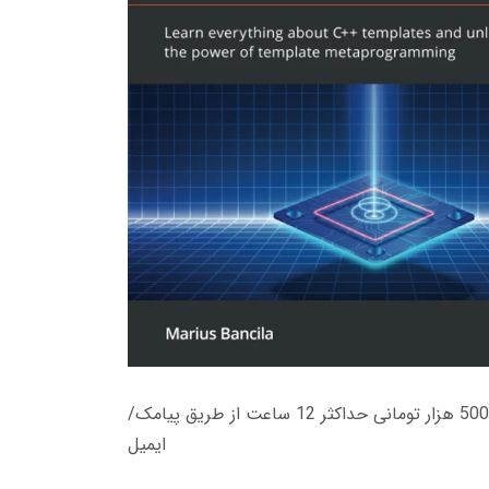
زمان تحویل کتاب های 600 هزار تومانی دانلود فوری از حساب کاربری می باشد، و زمان تحویل لینک دانلود کتاب های 500 هزار تومانی حداکثر 12 ساعت از طریق پیامک/
ایمیل