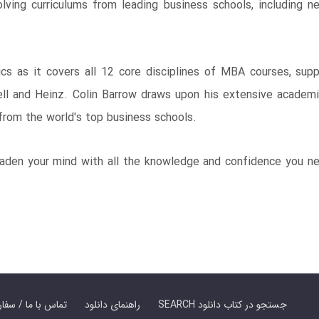
ving curriculums from leading business schools, including n
 as it covers all 12 core disciplines of MBA courses, suppo
ell and Heinz. Colin Barrow draws upon his extensive academi
 from the world's top business schools.
aden your mind with all the knowledge and confidence you ne
SEARCH جستجو در کتاب دانلود
راهنمای دانلود
Contact Us / Order Book | تماس با