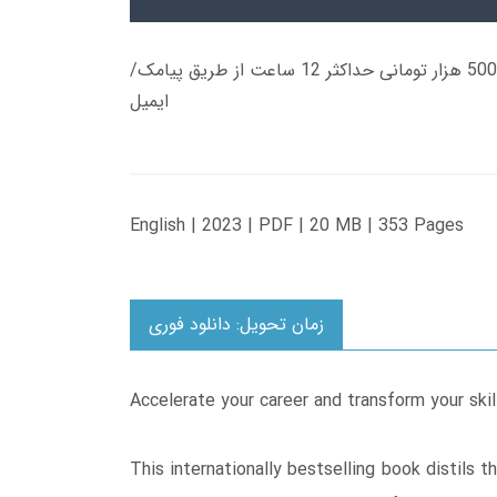
زمان تحویل کتاب های 600 هزار تومانی دانلود فوری از حساب کاربری می باشد، و زمان تحویل لینک دانلود کتاب های 500 هزار تومانی حداکثر 12 ساعت از طریق پیامک/
ایمیل
English | 2023 | PDF | 20 MB | 353 Pages
زمان تحویل: دانلود فوری
Accelerate your career and transform your sk
This internationally bestselling book distils 