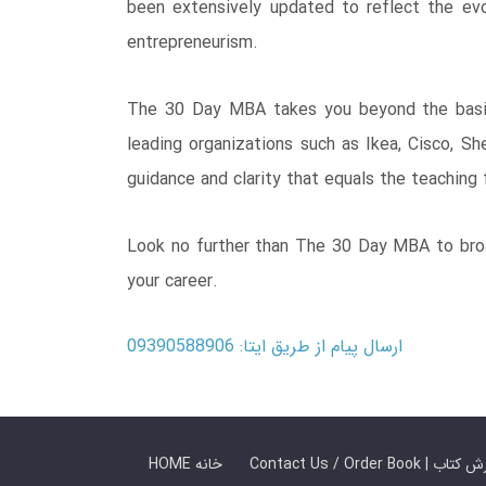
been extensively updated to reflect the evol
entrepreneurism.
The 30 Day MBA takes you beyond the basics
leading organizations such as Ikea, Cisco, Sh
guidance and clarity that equals the teaching
Look no further than The 30 Day MBA to bro
your career.
ارسال پیام از طریق ایتا: 09390588906
 ما / سفارش کتاب
HOME خانه