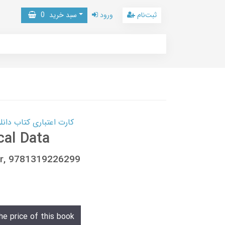
ثبت‌نام
ورود
سبد خرید
0
کارت اعتباری کتاب دانلود با 10,000,000 اعتبار دانلود کتا
cal Data
ter, 9781319226299
he price of this book