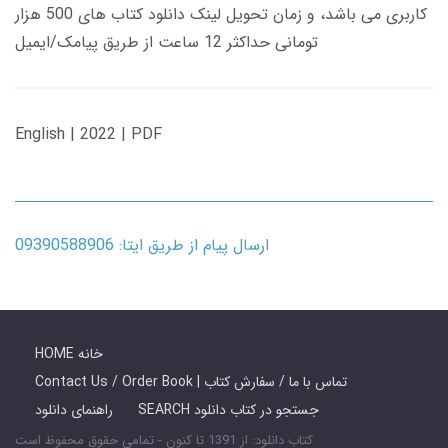
کاربری می باشد، و زمان تحویل لینک دانلود کتاب های 500 هزار
تومانی حداکثر 12 ساعت از طریق پیامک/ایمیل
English | 2022 | PDF
ارسال پیام از طریق ایتا: 09390588906
HOME خانه
Contact Us / Order Book | تماس با ما / سفارش کتاب
SEARCH جستجو در کتاب دانلود
راهنمای دانلود
کتاب دانلود: از 1391 تا کنون - تمامی حقوق محفوظ است