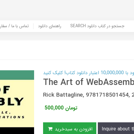
SEARCH جستجو در کتاب دانلود
راهنمای دانلود
Contact Us / Order Book | تماس با
ب! کلیک کنید
The Art of WebAssemb
Rick Battagline, 9781718501454,
تومان
500,000
Inquire about t
افزودن به سبدخرید