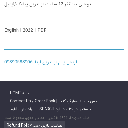
تومانی حداکثر 12 ساعت از طریق پیامک/ایمیل
English | 2022 | PDF
ارسال پیام از طریق ایتا: 09390588906
HOME خانه
Contact Us / Order Book | تماس با ما / سفارش کتاب
SEARCH جستجو در کتاب دانلود
راهنمای دانلود
کتاب دانلود: از 1391 تا کنون - تمامی حقوق محفوظ است
Refund Policy سیاست بازپرداخت