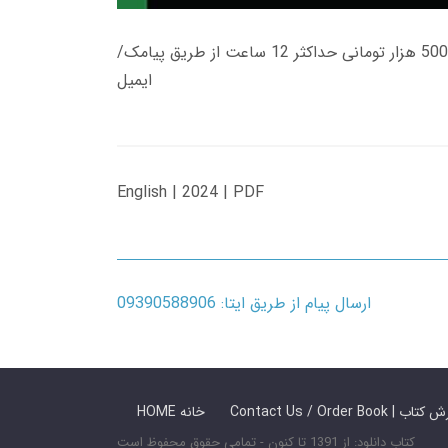
زمان تحویل کتاب های 600 هزار تومانی دانلود فوری از حساب کاربری می باشد، و زمان تحویل لینک دانلود کتاب های 500 هزار تومانی حداکثر 12 ساعت از طریق پیامک/
ایمیل
English | 2024 | PDF
ارسال پیام از طریق ایتا: 09390588906
 ما / سفارش کتاب
HOME خانه
کتاب دانلود: از 1391 تا کنون - تمامی حقوق محفوظ است