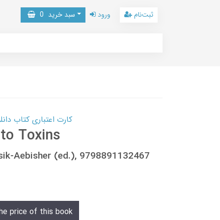
ثبت‌نام
ورود
سبد خرید
0
کارت اعتباری کتاب دانلود با 10,000,000 اعتبار دانلود کتا
to Toxins
usik-Aebisher (ed.), 9798891132467
he price of this book