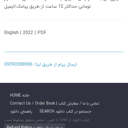
تومانی حداکثر 12 ساعت از طریق پیامک/ایمیل
English | 2022 | PDF
ارسال پیام از طریق ایتا: 09390588906
HOME خانه
Contact Us / Order Book | تماس با ما / سفارش کتاب
SEARCH جستجو در کتاب دانلود
راهنمای دانلود
کتاب دانلود: از 1391 تا کنون - تمامی حقوق محفوظ است
Refund Policy سیاست بازپرداخت