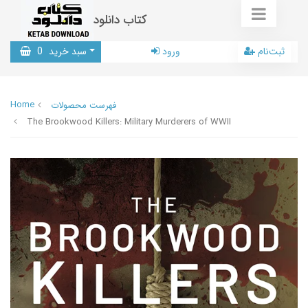
کتاب دانلود
ثبت‌نام
ورود
سبد خرید
0
Home
فهرست محصولات
The Brookwood Killers: Military Murderers of WWII