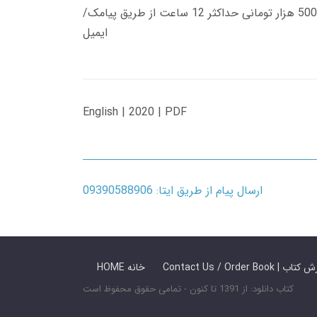
زمان تحویل کتاب های 600 هزار تومانی دانلود فوری از حساب کاربری می باشد، و زمان تحویل لینک دانلود کتاب های 500 هزار تومانی حداکثر 12 ساعت از طریق پیامک/
ایمیل
English | 2020 | PDF
ارسال پیام از طریق ایتا: 09390588906
 ما / سفارش کتاب
HOME خانه
کتاب دانلود: از 1391 تا کنون - تمامی حقوق محفوظ است