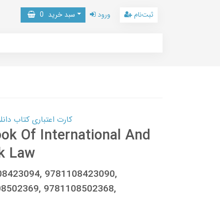
ثبت‌نام
ورود
سبد خرید
0
کارت اعتباری کتاب دانلود با 10,000,000 اعتبار دانلود کتا
k Of International And
k Law
1108423094, 9781108423090,
08502369, 9781108502368,