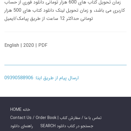
زمان تحویل کتاب های 600 هزار تومانی دانلود فوری از حساب
کاربری می باشد، و زمان تحویل لینک دانلود کتاب های 500 هزار
تومانی حداکثر 12 ساعت از طریق پیامک/ایمیل
English | 2020 | PDF
ارسال پیام از طریق ایتا: 09390588906
HOME خانه
Contact Us / Order Book | تماس با ما / سفارش کتاب
SEARCH جستجو در کتاب دانلود
راهنمای دانلود