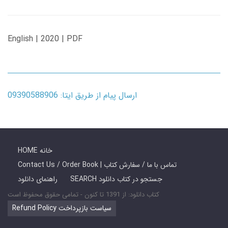
English | 2020 | PDF
ارسال پیام از طریق ایتا: 09390588906
HOME خانه
Contact Us / Order Book | تماس با ما / سفارش کتاب
SEARCH جستجو در کتاب دانلود
راهنمای دانلود
کتاب دانلود: از 1391 تا کنون - تمامی حقوق محفوظ است
Refund Policy سیاست بازپرداخت