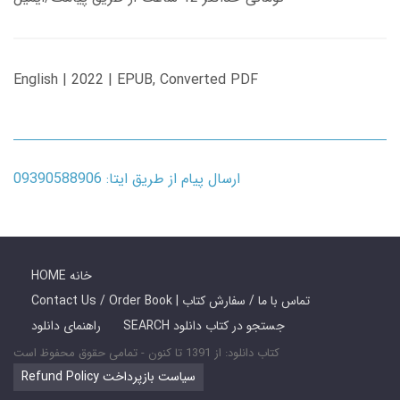
English | 2022 | EPUB, Converted PDF
ارسال پیام از طریق ایتا: 09390588906
HOME خانه
Contact Us / Order Book | تماس با ما / سفارش کتاب
SEARCH جستجو در کتاب دانلود
راهنمای دانلود
کتاب دانلود: از 1391 تا کنون - تمامی حقوق محفوظ است
Refund Policy سیاست بازپرداخت