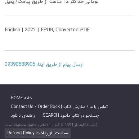
تومانی حداکثر 12 ساعت از طریق پیامک/ایمیل
English | 2022 | EPUB, Converted PDF
ارسال پیام از طریق ایتا: 09390588906
HOME خانه
Contact Us / Order Book | تماس با ما / سفارش کتاب
SEARCH جستجو در کتاب دانلود
راهنمای دانلود
کتاب دانلود: از 1391 تا کنون - تمامی حقوق محفوظ است
Refund Policy سیاست بازپرداخت