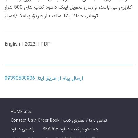
کاربری می باشد، و زمان تحویل لینک دانلود کتاب های 500 هزار
تومانی حداکثر 12 ساعت از طریق پیامک/ایمیل
English | 2022 | PDF
ارسال پیام از طریق ایتا: 09390588906
HOME خانه
Contact Us / Order Book | تماس با ما / سفارش کتاب
SEARCH جستجو در کتاب دانلود
راهنمای دانلود