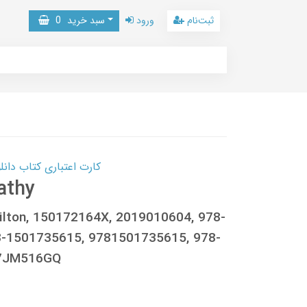
ثبت‌نام
ورود
سبد خرید
0
کارت اعتباری کتاب دانلود با 10,000,000 اعتبار دانلود کتا
athy
milton, 150172164X, 2019010604, 978-
-1501735615, 9781501735615, 978-
07JM516GQ