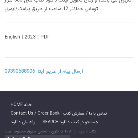
کاربری می باشد، و زمان تحویل لینک دانلود کتاب های 500 هزار
تومانی حداکثر 12 ساعت از طریق پیامک/ایمیل
English | 2023 | PDF
ارسال پیام از طریق ایتا: 09390588906
HOME خانه
Contact Us / Order Book | تماس با ما / سفارش کتاب
SEARCH جستجو در کتاب دانلود
راهنمای دانلود
کتاب دانلود: از 1391 تا کنون - تمامی حقوق محفوظ است