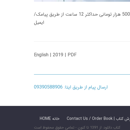
زمان تحویل کتاب های 600 هزار تومانی دانلود فوری از حساب کاربری می باشد، و زمان تحویل لینک دانلود کتاب های 500 هزار تومانی حداکثر 12 ساعت از طریق پیامک/
ایمیل
English | 2019 | PDF
ارسال پیام از طریق ایتا: 09390588906
 ما / سفارش کتاب
HOME خانه
کتاب دانلود: از 1391 تا کنون - تمامی حقوق محفوظ است