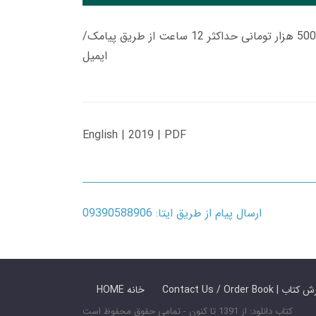
زمان تحویل کتاب های 600 هزار تومانی دانلود فوری از حساب کاربری می باشد، و زمان تحویل لینک دانلود کتاب های 500 هزار تومانی حداکثر 12 ساعت از طریق پیامک/
ایمیل
English | 2019 | PDF
ارسال پیام از طریق ایتا: 09390588906
 ما / سفارش کتاب
HOME خانه
کتاب دانلود: از 1391 تا کنون - تمامی حقوق محفوظ است