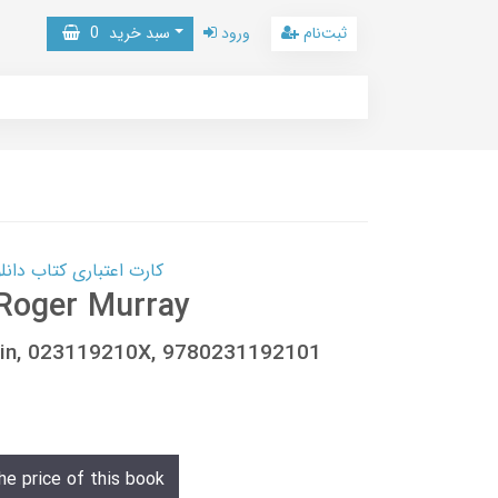
ثبت‌نام
ورود
سبد خرید
0
کارت اعتباری کتاب دانلود با 10,000,000 اعتبار دانلود کتا
 Roger Murray
nkin, 023119210X, 9780231192101
he price of this book