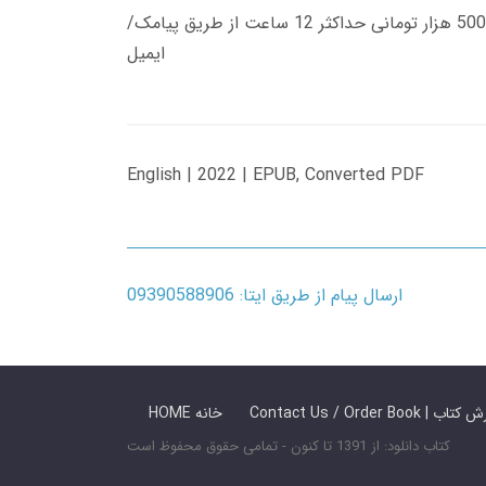
زمان تحویل کتاب های 600 هزار تومانی دانلود فوری از حساب کاربری می باشد، و زمان تحویل لینک دانلود کتاب های 500 هزار تومانی حداکثر 12 ساعت از طریق پیامک/
ایمیل
English | 2022 | EPUB, Converted PDF
ارسال پیام از طریق ایتا: 09390588906
 ما / سفارش کتاب
HOME خانه
کتاب دانلود: از 1391 تا کنون - تمامی حقوق محفوظ است