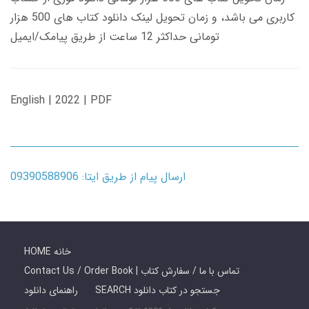
کاربری می باشد، و زمان تحویل لینک دانلود کتاب های 500 هزار
تومانی حداکثر 12 ساعت از طریق پیامک/ایمیل
English | 2022 | PDF
ارسال پیام از طریق ایتا: 09390588906
HOME خانه
Contact Us / Order Book | تماس با ما / سفارش کتاب
SEARCH جستجو در کتاب دانلود
راهنمای دانلود