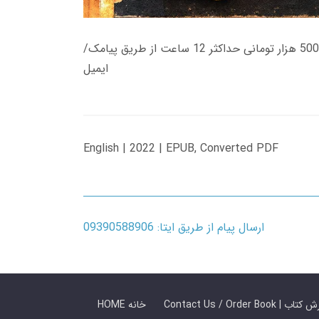
زمان تحویل کتاب های 600 هزار تومانی دانلود فوری از حساب کاربری می باشد، و زمان تحویل لینک دانلود کتاب های 500 هزار تومانی حداکثر 12 ساعت از طریق پیامک/
ایمیل
English | 2022 | EPUB, Converted PDF
ارسال پیام از طریق ایتا: 09390588906
 ما / سفارش کتاب
HOME خانه