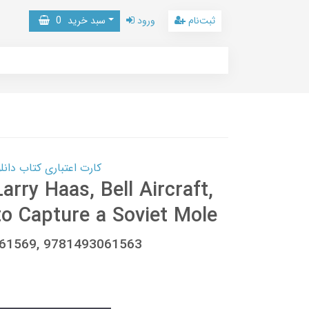
ثبت‌نام
ورود
سبد خرید
0
کارت اعتباری کتاب دانلود با 10,000,000 اعتبار دانلود کتا
arry Haas, Bell Aircraft,
to Capture a Soviet Mole
3061569, 9781493061563