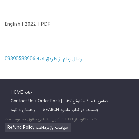
English | 2022 | PDF
ارسال پیام از طریق ایتا: 09390588906
HOME خانه
Contact Us / Order Book | تماس با ما / سفارش کتاب
SEARCH جستجو در کتاب دانلود
راهنمای دانلود
کتاب دانلود: از 1391 تا کنون - تمامی حقوق محفوظ است
Refund Policy سیاست بازپرداخت