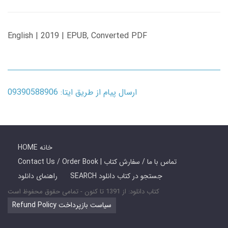
English | 2019 | EPUB, Converted PDF
ارسال پیام از طریق ایتا: 09390588906
HOME خانه
Contact Us / Order Book | تماس با ما / سفارش کتاب
SEARCH جستجو در کتاب دانلود
راهنمای دانلود
کتاب دانلود: از 1391 تا کنون - تمامی حقوق محفوظ است
Refund Policy سیاست بازپرداخت