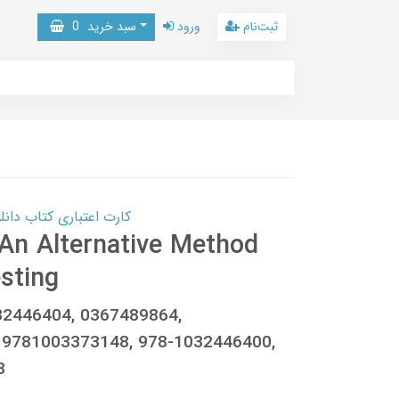
ثبت‌نام
ورود
سبد خرید
0
کارت اعتباری کتاب دانلود با 10,000,000 اعتبار دانلود کتا
An Alternative Method
sting
32446404, 0367489864,
 9781003373148, 978-1032446400,
8