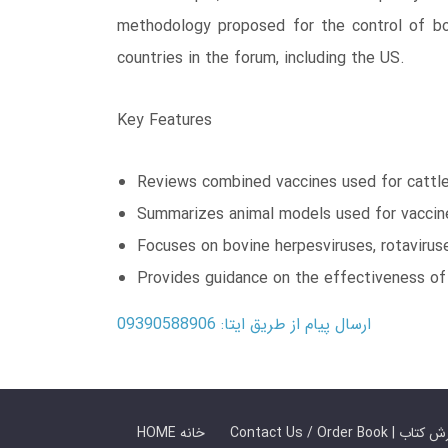
methodology proposed for the control of bo
countries in the forum, including the US.
Key Features
Reviews combined vaccines used for cattl
Summarizes animal models used for vaccin
Focuses on bovine herpesviruses, rotaviruses
Provides guidance on the effectiveness of
ارسال پیام از طریق ایتا: 09390588906
 ما / سفارش کتاب
HOME خانه