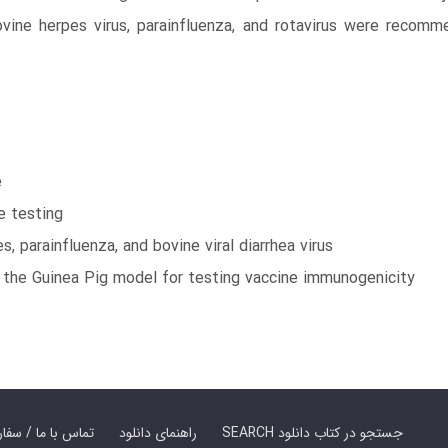
vine herpes virus, parainfluenza, and rotavirus were reco
e
e testing
, parainfluenza, and bovine viral diarrhea virus
 the Guinea Pig model for testing vaccine immunogenicity
SEARCH جستجو در کتاب دانلود
راهنمای دانلود
Contact Us / Order Book | تماس با