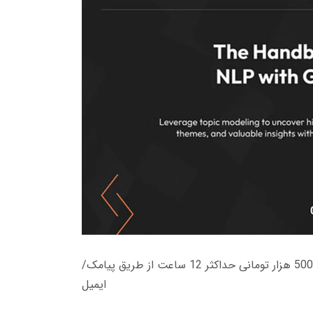
زمان تحویل کتاب های 600 هزار تومانی دانلود فوری از حساب کاربری می باشد، و زمان تحویل لینک دانلود کتاب های 500 هزار تومانی حداکثر 12 ساعت از طریق پیامک/
ایمیل