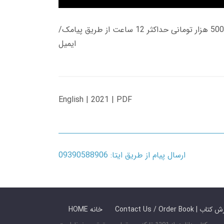
زمان تحویل کتاب های 600 هزار تومانی دانلود فوری از حساب کاربری می باشد، و زمان تحویل لینک دانلود کتاب های 500 هزار تومانی حداکثر 12 ساعت از طریق پیامک/
ایمیل
English | 2021 | PDF
ارسال پیام از طریق ایتا: 09390588906
 ما / سفارش کتاب
HOME خانه