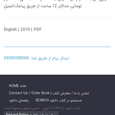
تومانی حداکثر 12 ساعت از طریق پیامک/ایمیل
English | 2019 | PDF
ارسال پیام از طریق ایتا: 09390588906
HOME خانه
Contact Us / Order Book | تماس با ما / سفارش کتاب
SEARCH جستجو در کتاب دانلود
راهنمای دانلود
کتاب دانلود: از 1391 تا کنون - تمامی حقوق محفوظ است
Refund Policy سیاست بازپرداخت