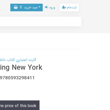
ثبت‌نام
ورود
سبد خرید
0
کارت اعتباری کتاب دانلود با 10,000,000 اعتبار دانلود کتا
king New York
, 9780593298411
he price of this book