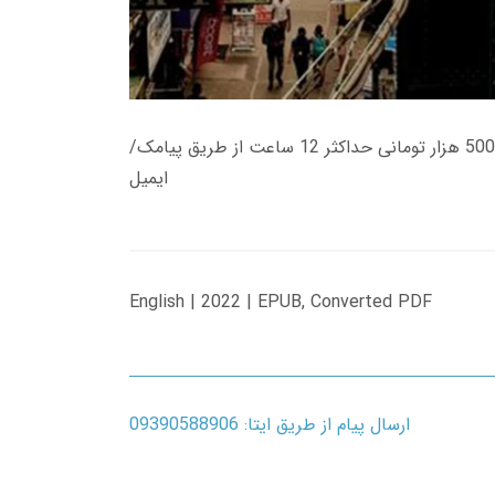
زمان تحویل کتاب های 600 هزار تومانی دانلود فوری از حساب کاربری می باشد، و زمان تحویل لینک دانلود کتاب های 500 هزار تومانی حداکثر 12 ساعت از طریق پیامک/
ایمیل
English | 2022 | EPUB, Converted PDF
ارسال پیام از طریق ایتا: 09390588906