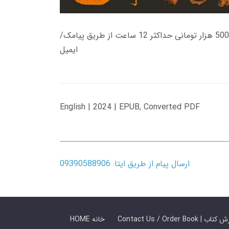
زمان تحویل کتاب های 600 هزار تومانی دانلود فوری از حساب کاربری می باشد، و زمان تحویل لینک دانلود کتاب های 500 هزار تومانی حداکثر 12 ساعت از طریق پیامک/
ایمیل
English | 2024 | EPUB, Converted PDF
ارسال پیام از طریق ایتا: 09390588906
 ما / سفارش کتاب
HOME خانه