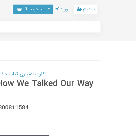
ثبت‌نام
ورود
سبد خرید
0
کارت اعتباری کتاب دانلود با 10,000,000 اعتبار دانلود کتا
 How We Talked Our Way
1800811584