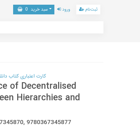
ثبت‌نام
ورود
سبد خرید
0
کارت اعتباری کتاب دانلود با 10,000,000 اعتبار دانلود کتا
e of Decentralised
een Hierarchies and
0367345870, 9780367345877