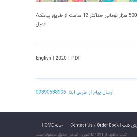
زمان تحویل کتاب های 600 هزار تومانی دانلود فوری از حساب کاربری می باشد، و زمان تحویل لینک دانلود کتاب های 500 هزار تومانی حداکثر 12 ساعت از طریق پیامک/
ایمیل
English | 2020 | PDF
ارسال پیام از طریق ایتا: 09390588906
 ما / سفارش کتاب
HOME خانه
کتاب دانلود: از 1391 تا کنون - تمامی حقوق محفوظ است