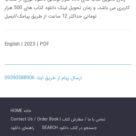
کاربری می باشد، و زمان تحویل لینک دانلود کتاب های 500 هزار
تومانی حداکثر 12 ساعت از طریق پیامک/ایمیل
English | 2023 | PDF
ارسال پیام از طریق ایتا: 09390588906
HOME خانه
Contact Us / Order Book | تماس با ما / سفارش کتاب
SEARCH جستجو در کتاب دانلود
راهنمای دانلود