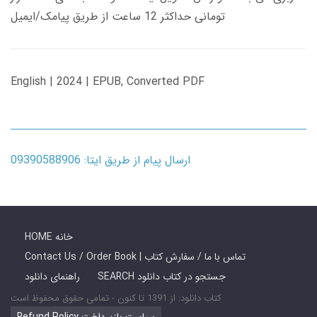
تومانی حداکثر 12 ساعت از طریق پیامک/ایمیل
English | 2024 | EPUB, Converted PDF
ارسال پیام از طریق ایتا: 09390588906
HOME خانه
Contact Us / Order Book | تماس با ما / سفارش کتاب
SEARCH جستجو در کتاب دانلود
راهنمای دانلود
کتاب دانلود: از 1391 تا کنون - تمامی حقوق محفوظ است