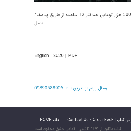
زمان تحویل کتاب های 600 هزار تومانی دانلود فوری از حساب کاربری می باشد، و زمان تحویل لینک دانلود کتاب های 500 هزار تومانی حداکثر 12 ساعت از طریق پیامک/
ایمیل
English | 2020 | PDF
ارسال پیام از طریق ایتا: 09390588906
 ما / سفارش کتاب
HOME خانه
کتاب دانلود: از 1391 تا کنون - تمامی حقوق محفوظ است