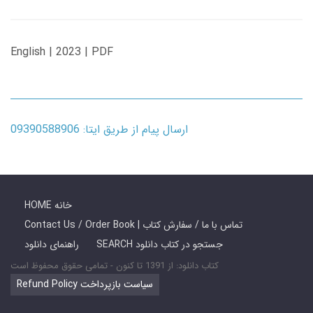
English | 2023 | PDF
ارسال پیام از طریق ایتا: 09390588906
HOME خانه
Contact Us / Order Book | تماس با ما / سفارش کتاب
SEARCH جستجو در کتاب دانلود
راهنمای دانلود
کتاب دانلود: از 1391 تا کنون - تمامی حقوق محفوظ است
Refund Policy سیاست بازپرداخت