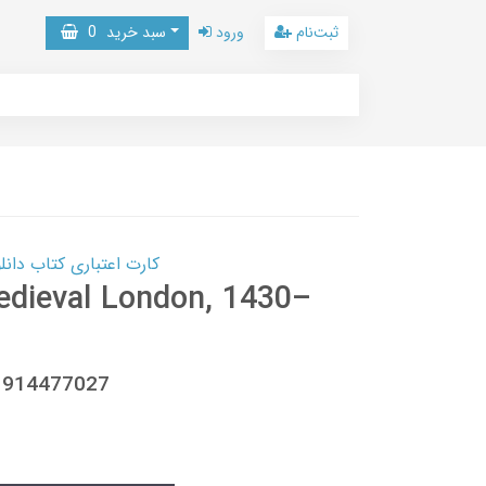
ثبت‌نام
ورود
سبد خرید
0
کارت اعتباری کتاب دانلود با 10,000,000 اعتبار دانلود کتا
edieval London, 1430–
81914477027