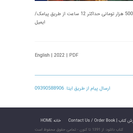
زمان تحویل کتاب های 600 هزار تومانی دانلود فوری از حساب کاربری می باشد، و زمان تحویل لینک دانلود کتاب های 500 هزار تومانی حداکثر 12 ساعت از طریق پیامک/
ایمیل
English | 2022 | PDF
ارسال پیام از طریق ایتا: 09390588906
 ما / سفارش کتاب
HOME خانه
کتاب دانلود: از 1391 تا کنون - تمامی حقوق محفوظ است