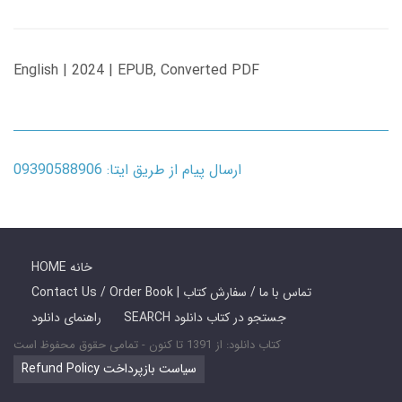
English | 2024 | EPUB, Converted PDF
ارسال پیام از طریق ایتا: 09390588906
HOME خانه
Contact Us / Order Book | تماس با ما / سفارش کتاب
SEARCH جستجو در کتاب دانلود
راهنمای دانلود
کتاب دانلود: از 1391 تا کنون - تمامی حقوق محفوظ است
Refund Policy سیاست بازپرداخت