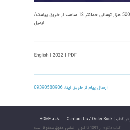
زمان تحویل کتاب های 600 هزار تومانی دانلود فوری از حساب کاربری می باشد، و زمان تحویل لینک دانلود کتاب های 500 هزار تومانی حداکثر 12 ساعت از طریق پیامک/
ایمیل
English | 2022 | PDF
ارسال پیام از طریق ایتا: 09390588906
 ما / سفارش کتاب
HOME خانه
کتاب دانلود: از 1391 تا کنون - تمامی حقوق محفوظ است