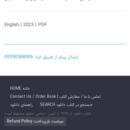
English | 2023 | PDF
ارسال پیام از طریق ایتا: 09390588906
HOME خانه
Contact Us / Order Book | تماس با ما / سفارش کتاب
SEARCH جستجو در کتاب دانلود
راهنمای دانلود
کتاب دانلود: از 1391 تا کنون - تمامی حقوق محفوظ است
Refund Policy سیاست بازپرداخت