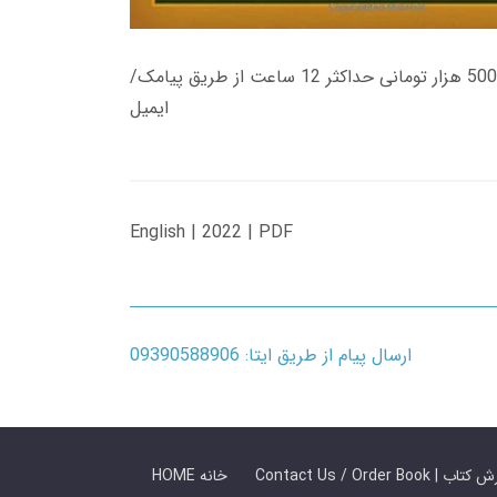
زمان تحویل کتاب های 600 هزار تومانی دانلود فوری از حساب کاربری می باشد، و زمان تحویل لینک دانلود کتاب های 500 هزار تومانی حداکثر 12 ساعت از طریق پیامک/
ایمیل
English | 2022 | PDF
ارسال پیام از طریق ایتا: 09390588906
 ما / سفارش کتاب
HOME خانه