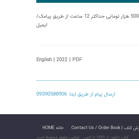
زمان تحویل کتاب های 600 هزار تومانی دانلود فوری از حساب کاربری می باشد، و زمان تحویل لینک دانلود کتاب های 500 هزار تومانی حداکثر 12 ساعت از طریق پیامک/
ایمیل
English | 2022 | PDF
ارسال پیام از طریق ایتا: 09390588906
 ما / سفارش کتاب
HOME خانه
کتاب دانلود: از 1391 تا کنون - تمامی حقوق محفوظ است