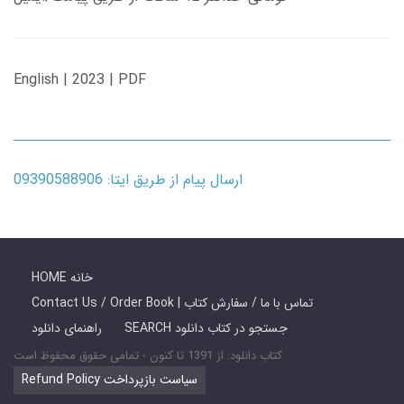
English | 2023 | PDF
ارسال پیام از طریق ایتا: 09390588906
HOME خانه
Contact Us / Order Book | تماس با ما / سفارش کتاب
SEARCH جستجو در کتاب دانلود
راهنمای دانلود
کتاب دانلود: از 1391 تا کنون - تمامی حقوق محفوظ است
Refund Policy سیاست بازپرداخت