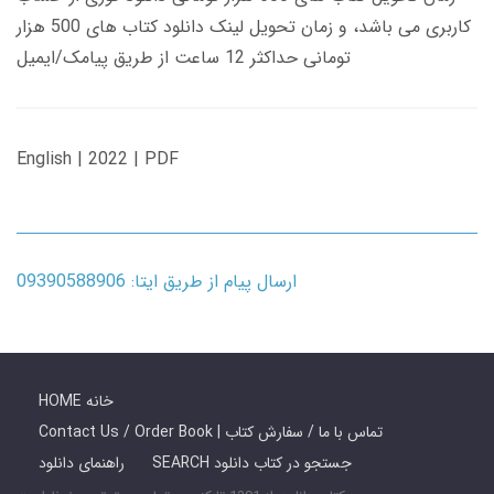
کاربری می باشد، و زمان تحویل لینک دانلود کتاب های 500 هزار
تومانی حداکثر 12 ساعت از طریق پیامک/ایمیل
English | 2022 | PDF
ارسال پیام از طریق ایتا: 09390588906
HOME خانه
Contact Us / Order Book | تماس با ما / سفارش کتاب
SEARCH جستجو در کتاب دانلود
راهنمای دانلود