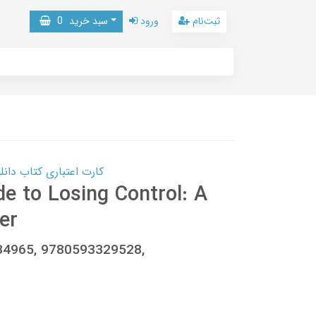
ثبت‌نام
ورود
سبد خرید
0
کارت اعتباری کتاب دانلود با 10,000,000 اعتبار دانلود کتا
de to Losing Control: A
er
034965, 9780593329528,