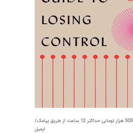
زمان تحویل کتاب های 600 هزار تومانی دانلود فوری از حساب کاربری می باشد، و زمان تحویل لینک دانلود کتاب های 500 هزار تومانی حداکثر 12 ساعت از طریق پیامک/
ایمیل