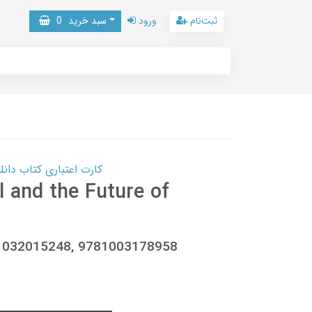
ثبت‌نام
ورود
سبد خرید
0
کارت اعتباری کتاب دانلود با 10,000,000 اعتبار دانلود کتا
l and the Future of
81032015248, 9781003178958