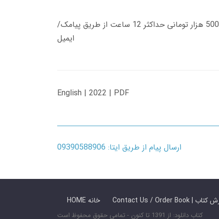
زمان تحویل کتاب های 600 هزار تومانی دانلود فوری از حساب کاربری می باشد، و زمان تحویل لینک دانلود کتاب های 500 هزار تومانی حداکثر 12 ساعت از طریق پیامک/
ایمیل
English | 2022 | PDF
ارسال پیام از طریق ایتا: 09390588906
 ما / سفارش کتاب
HOME خانه
کتاب دانلود: از 1391 تا کنون - تمامی حقوق محفوظ است